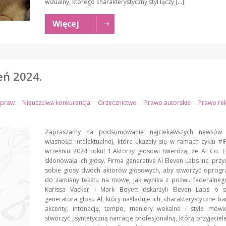
wizualny, którego charakterystyczny styl łączy […]
Więcej
ń 2024.
 praw
Nieuczciwa konkurencja
Orzecznictwo
Prawo autorskie
Prawo re
Zapraszamy na podsumowanie najciekawszych newsów
własności intelektualnej, które ukazały się w ramach cyklu 
wrześniu 2024 roku! 1.Aktorzy głosowi twierdzą, że AI Co. 
sklonowała ich głosy. Firma generative Al Eleven Labs Inc. przy
sobie głosy dwóch aktorów głosowych, aby stworzyć oprog
do zamiany tekstu na mowę, jak wynika z pozwu federalnego
Karissa Vacker i Mark Boyett oskarżyli Eleven Labs o s
generatora głosu Al, który naśladuje ich, charakterystyczne ba
akcenty, intonację, tempo, maniery wokalne i style mówie
stworzyć „syntetyczną narrację profesjonalną, którą przyjaciele