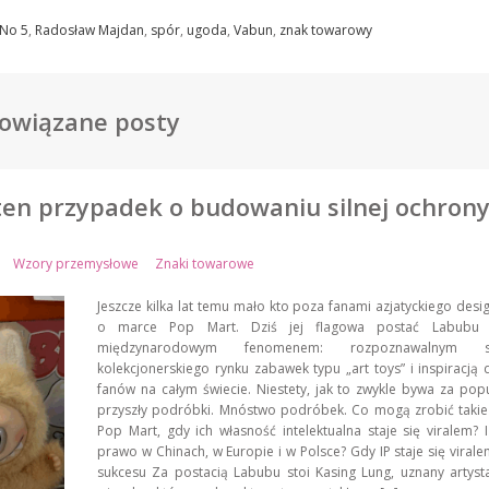
No 5
,
Radosław Majdan
,
spór
,
ugoda
,
Vabun
,
znak towarowy
owiązane posty
ten przypadek o budowaniu silnej ochrony
Wzory przemysłowe
Znaki towarowe
Jeszcze kilka lat temu mało kto poza fanami azjatyckiego desig
o marce Pop Mart. Dziś jej flagowa postać Labubu s
międzynarodowym fenomenem: rozpoznawalnym s
kolekcjonerskiego rynku zabawek typu „art toys” i inspiracją d
fanów na całym świecie. Niestety, jak to zwykle bywa za pop
przyszły podróbki. Mnóstwo podróbek. Co mogą zrobić takie
Pop Mart, gdy ich własność intelektualna staje się viralem? 
prawo w Chinach, w Europie i w Polsce? Gdy IP staje się viralem
sukcesu Za postacią Labubu stoi Kasing Lung, uznany artyst