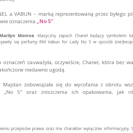
NEL a VABUN – marką reprezentowaną przez byłego pi
nwie oznaczenia
„No 5”
.
 Marilyn Monroe
. Klasyczny zapach Chanel będący symbolem lu
pojawiły się perfumy RM Vabun for Lady No 5 w sposób (nie)bezp
 oznaczeń zauważyła, oczywiście, Chanel, która bez w
 zakończone niedawno ugodą.
w Majdan zobowiązała się do wycofania z obrotu wsz
 „No 5” oraz zniszczenia ich opakowania, jak ró
mieniu przepisów prawa oraz ma charakter wyłącznie informacyjny. 