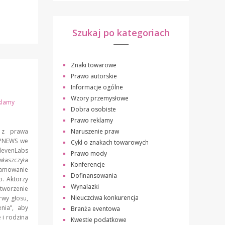
Szukaj po kategoriach
Znaki towarowe
Prawo autorskie
Informacje ogólne
Wzory przemysłowe
klamy
Dobra osobiste
Prawo reklamy
Naruszenie praw
 z prawa
#IPNEWS we
Cykl o znakach towarowych
ElevenLabs
Prawo mody
właszczyła
Konferencje
ramowanie
Dofinansowania
. Aktorzy
Wynalazki
tworzenie
Nieuczciwa konkurencja
rwy głosu,
nia”, aby
Branża eventowa
 i rodzina
Kwestie podatkowe