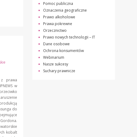
Pomoc publiczna
Oznaczenia geograficzne
Prawo alkoholowe
Prawa pokrewne
Orzecznictwo
Prawo nowych technologii – IT
Dane osobowe
Ochrona konsumentów
Webinarium
kie
Nasze sukcesy
Suchary prawnicze
 z prawa
 #IPNEWS w
przeciwko
naruszenie
produkcją
msunga do
obejmujące
a Gordona.
watorskie
ych kobalt