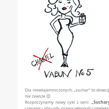
Dla niewtajemniczonych, „suchar” to dowcip
nie zawsze 😉
Rozpoczynamy nowy cykl z serii:
„Suchar
czasami i absurdy prawa własności intelekt