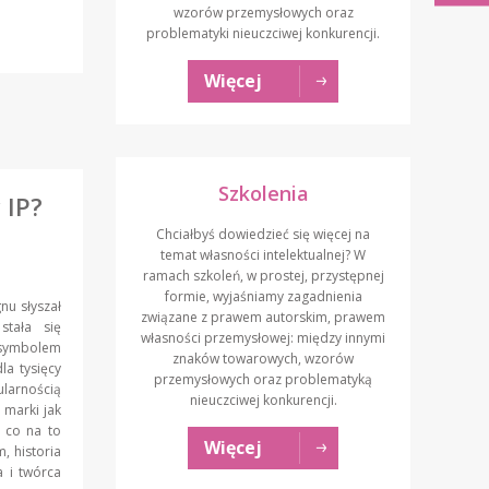
wzorów przemysłowych oraz
problematyki nieuczciwej konkurencji.
Więcej
Szkolenia
 IP?
Chciałbyś dowiedzieć się więcej na
temat własności intelektualnej? W
ramach szkoleń, w prostej, przystępnej
formie, wyjaśniamy zagadnienia
nu słyszał
związane z prawem autorskim, prawem
tała się
własności przemysłowej: między innymi
ymbolem
znaków towarowych, wzorów
la tysięcy
przemysłowych oraz problematyką
ularnością
nieuczciwej konkurencji.
 marki jak
I co na to
Więcej
, historia
a i twórca