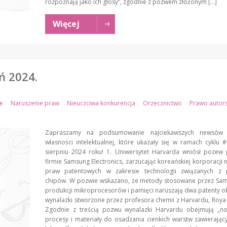
rozpoznają jako ich głosy”, zgodnie z pozwem złożonym […]
Więcej
ń 2024.
e
Naruszenie praw
Nieuczciwa konkurencja
Orzecznictwo
Prawo autors
Zapraszamy na podsumowanie najciekawszych newsów
własności intelektualnej, które ukazały się w ramach cyklu
sierpniu 2024 roku! 1. Uniwersytet Harvarda wniósł pozew 
firmie Samsung Electronics, zarzucając koreańskiej korporacji 
praw patentowych w zakresie technologii związanych z 
chipów. W pozwie wskazano, że metody stosowane przez Sa
produkcji mikroprocesorów i pamięci naruszają dwa patenty 
wynalazki stworzone przez profesora chemii z Harvardu, Roy
Zgodnie z treścią pozwu wynalazki Harvardu obejmują „no
procesy i materiały do osadzania cienkich warstw zawierając