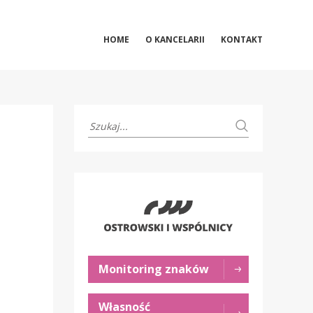
HOME
O KANCELARII
KONTAKT
Monitoring znaków
Własność