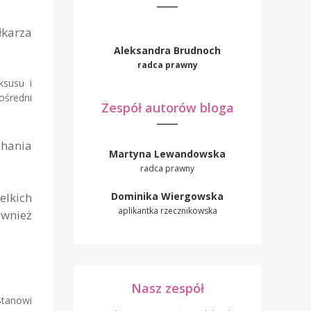
łkarza
Aleksandra Brudnoch
radca prawny
ksusu i
ośredni
Zespół autorów bloga
ahania
Martyna Lewandowska
radca prawny
Dominika Wiergowska
elkich
aplikantka rzecznikowska
wnież
Nasz zespół
Stanowi