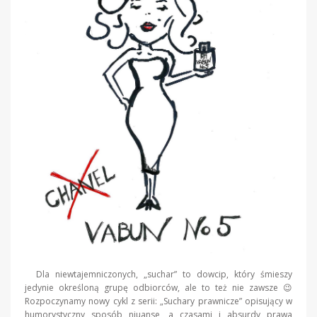
Dla niewtajemniczonych, „suchar” to dowcip, który śmieszy
jedynie określoną grupę odbiorców, ale to też nie zawsze 😉
Rozpoczynamy nowy cykl z serii: „Suchary prawnicze” opisujący w
humorystyczny sposób niuanse, a czasami i absurdy prawa