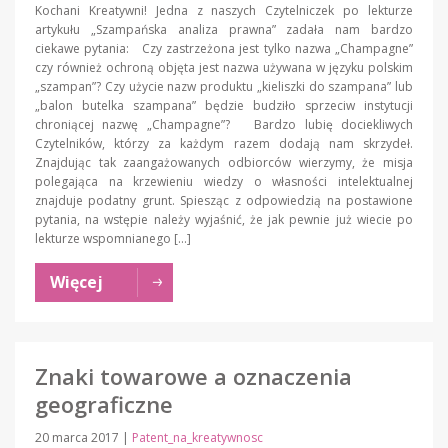
Kochani Kreatywni! Jedna z naszych Czytelniczek po lekturze
artykułu „Szampańska analiza prawna” zadała nam bardzo
ciekawe pytania: Czy zastrzeżona jest tylko nazwa „Champagne”
czy również ochroną objęta jest nazwa używana w języku polskim
„szampan”? Czy użycie nazw produktu „kieliszki do szampana” lub
„balon butelka szampana” będzie budziło sprzeciw instytucji
chroniącej nazwę „Champagne”? Bardzo lubię dociekliwych
Czytelników, którzy za każdym razem dodają nam skrzydeł.
Znajdując tak zaangażowanych odbiorców wierzymy, że misja
polegająca na krzewieniu wiedzy o własności intelektualnej
znajduje podatny grunt. Spiesząc z odpowiedzią na postawione
pytania, na wstępie należy wyjaśnić, że jak pewnie już wiecie po
lekturze wspomnianego […]
Więcej
Znaki towarowe a oznaczenia
geograficzne
20 marca 2017
|
Patent_na_kreatywnosc