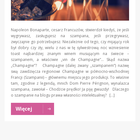
Napoleon Bonaparte, cesarz Francuzów, stwierdził kiedyś, że jeśli
wygrywasz, zasługujesz na szampana, jeśli przegrywasz,
zwyczajnie go potrzebujesz. Niezależnie od tego, czy mijający rok
był dobry czy zły, wielu z nas w tę sylwestrową noc wzniesienie
toast najbardziej znanym winem musującym na świecie –
szampanem, a właściwie „vin de Champagne”… Skąd nazwa
„Champagne”? Champagne (dalej zwany „szampanem”) nazwę
swą zawdzięcza regionowi Champagne w północno-wschodniej
Francji (Szampanii) – głównemu miejscu jego produkcji. To właśnie
tam, zgodnie z legendą, mnich Dom Pierre Pérignon, wynalazca
szampana, zawołał – Chodźcie prędko! Ja piję gwiazdy! Dlaczego
o szampanie na blogu prawa własności intelektualnej? […]
Więcej