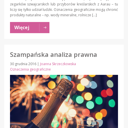
zegarków szwajcarskich lub przyborów kreślarskich z Aarau – tu
liczy się tylko udział ludzki. Oznaczenia geograficzne mogą chronić
produkty naturalne – np. wody mineralne, rolnicze […]
Więcej
Szampańska analiza prawna
30 grudnia 2016
|
Joanna Skrzeczkowska
Oznaczenia geograficzne