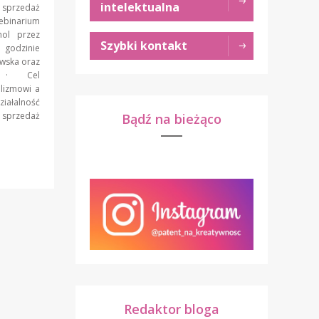
intelektualna
a sprzedaż
ebinarium
ol przez
Szybki kontakt
 godzinie
owska oraz
um: · Cel
olizmowi a
iałalność
ą sprzedaż
Bądź na bieżąco
Redaktor bloga