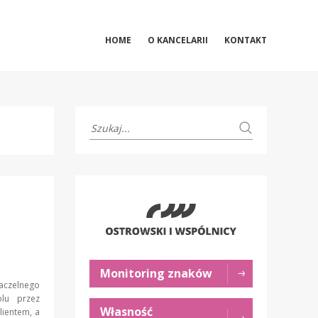
HOME
O KANCELARII
KONTAKT
Monitoring znaków
aczelnego
olu przez
Własność
lientem, a