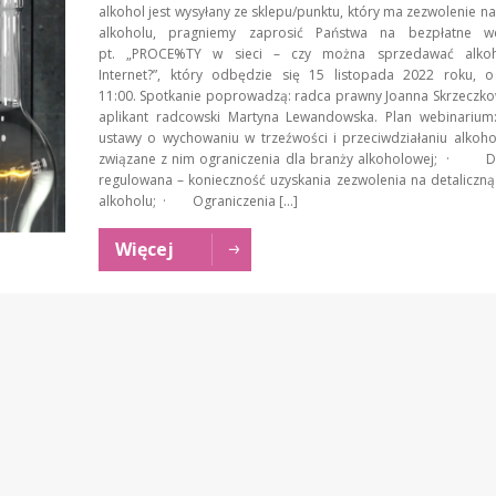
alkohol jest wysyłany ze sklepu/punktu, który ma zezwolenie n
alkoholu, pragniemy zaprosić Państwa na bezpłatne w
pt. „PROCE%TY w sieci – czy można sprzedawać alkoh
Internet?”, który odbędzie się 15 listopada 2022 roku, o
11:00. Spotkanie poprowadzą: radca prawny Joanna Skrzeczk
aplikant radcowski Martyna Lewandowska. Plan webinari
ustawy o wychowaniu w trzeźwości i przeciwdziałaniu alkoh
związane z nim ograniczenia dla branży alkoholowej; · Dz
regulowana – konieczność uzyskania zezwolenia na detaliczn
alkoholu; · Ograniczenia […]
Więcej