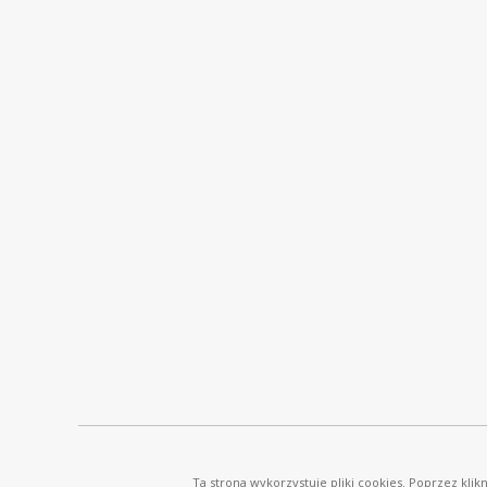
© Ostrowski i Wspólnicy |
www.ostrowski.legal
| Wszystkie prawa zastrzeżone
Ta strona wykorzystuje pliki cookies. Poprzez kli