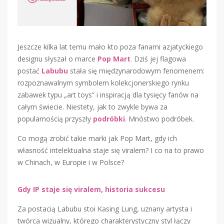
Jeszcze kilka lat temu mało kto poza fanami azjatyckiego
designu słyszał o marce
Pop Mart
.
Dziś jej flagowa
postać
Labubu
stała się międzynarodowym fenomenem:
rozpoznawalnym symbolem kolekcjonerskiego rynku
zabawek typu „art toys” i inspiracją dla tysięcy fanów na
całym świecie. Niestety, jak to zwykle bywa za
popularnością przyszły
podróbki
. Mnóstwo podróbek.
Co mogą zrobić takie marki jak Pop Mart, gdy ich
własność intelektualna staje się viralem? I co na to prawo
w Chinach, w Europie i w Polsce?
Gdy IP staje się viralem, historia sukcesu
Za postacią Labubu stoi Kasing Lung, uznany artysta i
twórca wizualny, którego charakterystyczny styl łączy