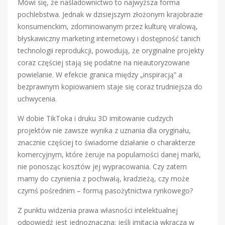
Mówi się, że naśladownictwo to najwyższa forma
pochlebstwa. Jednak w dzisiejszym złożonym krajobrazie
konsumenckim, zdominowanym przez kulturę viralową,
błyskawiczny marketing internetowy i dostępność tanich
technologii reprodukcji, powodują, że oryginalne projekty
coraz częściej stają się podatne na nieautoryzowane
powielanie. W efekcie granica między „inspiracją” a
bezprawnym kopiowaniem staje się coraz trudniejsza do
uchwycenia.
W dobie TikToka i druku 3D imitowanie cudzych
projektów nie zawsze wynika z uznania dla oryginału,
znacznie częściej to świadome działanie o charakterze
komercyjnym, które żeruje na popularności danej marki,
nie ponosząc kosztów jej wypracowania. Czy zatem
mamy do czynienia z pochwałą, kradzieżą, czy może
czymś pośrednim – formą pasożytnictwa rynkowego?
Z punktu widzenia prawa własności intelektualnej
odpowiedź jest jednoznaczna: jeśli imitacja wkracza w