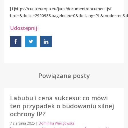
[1]
https://curia.europa.eu/juris/document/document.jsf
text=&docid=299098&pageIndex=0&doclang=PL&mode=req&dir
Udostępnij:
Powiązane posty
Labubu i cena sukcesu: co mówi
ten przypadek o budowaniu silnej
ochrony IP?
7 sierpnia 2025
|
Dominika Wiergowska