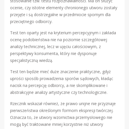
stosowanie tzw. testu rozpoznawalności. Ma on służyć
ocenie, czy istotne elementy chronionego utworu zostały
przejęte i są dostrzegalne w przedmiocie spornym dla
przeciętnego odbiorcy.
Test ten oparty jest na kryterium percepcyjnym i zakłada
ocenę podobieństwa nie na poziomie szczegółowej
analizy technicznej, lecz w ujęciu całościowym, z
perspektywy konsumenta, który nie dysponuje
specjalistyczną wiedzą.
Test ten będzie mieć duże znaczenie praktyczne, gdyż
uprości sposób prowadzenia sporów sądowych, kładąc
nacisk na percepcję odbiorcy, a nie skomplikowane i
abstrakcyjne analizy artystyczne czy technologiczne.
Rzecznik wskazał również, że prawo unijne nie przyznaje
pierwszeństwa określonym formom ekspresji twórczej.
Oznacza to, że utwory wzornictwa przemysłowego nie
mogą być traktowane mniej korzystnie niż utwory