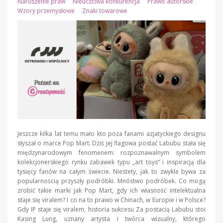
Naruszenie praw
Nieuczciwa konkurencja
Prawo autorskie
Wzory przemysłowe
Znaki towarowe
Jeszcze kilka lat temu mało kto poza fanami azjatyckiego designu
słyszał o marce Pop Mart. Dziś jej flagowa postać Labubu stała się
międzynarodowym fenomenem: rozpoznawalnym symbolem
kolekcjonerskiego rynku zabawek typu „art toys” i inspiracją dla
tysięcy fanów na całym świecie. Niestety, jak to zwykle bywa za
popularnością przyszły podróbki. Mnóstwo podróbek. Co mogą
zrobić takie marki jak Pop Mart, gdy ich własność intelektualna
staje się viralem? I co na to prawo w Chinach, w Europie i w Polsce?
Gdy IP staje się viralem, historia sukcesu Za postacią Labubu stoi
Kasing Lung, uznany artysta i twórca wizualny, którego