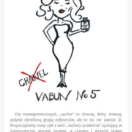
Dla niewtajemniczonych, „suchar” to dowcip, który śmieszy
jedynie określoną grupę odbiorców, ale to też nie zawsze 😉
Rozpoczynamy nowy cykl z serii: „Suchary prawnicze” opisujący w
humorystyczny sposób niuanse, a czasami i absurdy prawa