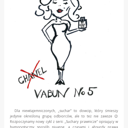
Dla niewtajemniczonych, „suchar” to dowcip, który śmieszy
jedynie określoną grupę odbiorców, ale to też nie zawsze 😉
Rozpoczynamy nowy cykl z serii: „Suchary prawnicze” opisujący w
humorystyczny sposób niuanse, a czasami i absurdy prawa