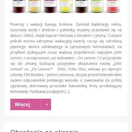
Powroty z wakacji bywają bolesne. Zamiast błękitnego nieba,
lazurowej wody i drinków z palemką, musimy przestawić się na
deszcz, chłód, ciepłe kapcie i herbatę z miodem i cytryną. Czasami
jednak można zatrzymać wakacyjny nastrój racząc się odrobiną
płynnego słońca zamkniętego w cytrusowych lemoniadach, na
przykład zyskującym coraz większą popularność napojem John
Lemon, o przepraszam, już niebawem… On Lemon. Co przyczyniło
się do zmiany budzącej pozytywne skojarzenia nazwy „John
Lemon” na „On Lemon”? Otóż, Yoko Ono, wdowa po słynnym
członku The Beatles – Johnie Lennonie, złożyła przed holenderskim
sądem odpowiednik polskiego wniosku o zawezwanie do próby
ugodowej skierowany przeciwko katowickiej firmy produkującej
lemoniady. Podstawy podjętych […]
Więcej
Obrażanie na ekranie