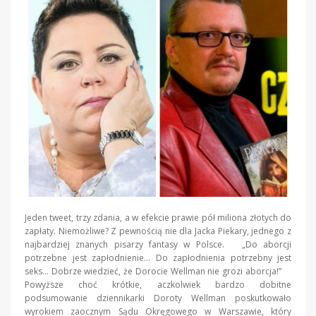
Jeden tweet, trzy zdania, a w efekcie prawie pół miliona złotych do
zapłaty. Niemożliwe? Z pewnością nie dla Jacka Piekary, jednego z
najbardziej znanych pisarzy fantasy w Polsce. „Do aborcji
potrzebne jest zapłodnienie… Do zapłodnienia potrzebny jest
seks… Dobrze wiedzieć, że Dorocie Wellman nie grozi aborcja!”
Powyższe choć krótkie, aczkolwiek bardzo dobitne
podsumowanie dziennikarki Doroty Wellman poskutkowało
wyrokiem zaocznym Sądu Okręgowego w Warszawie, który