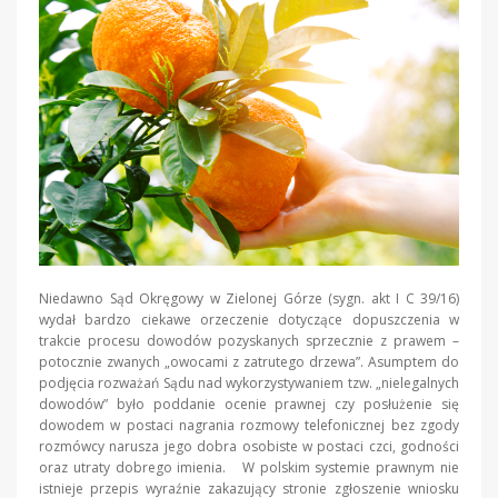
Niedawno Sąd Okręgowy w Zielonej Górze (sygn. akt I C 39/16)
wydał bardzo ciekawe orzeczenie dotyczące dopuszczenia w
trakcie procesu dowodów pozyskanych sprzecznie z prawem –
potocznie zwanych „owocami z zatrutego drzewa”. Asumptem do
podjęcia rozważań Sądu nad wykorzystywaniem tzw. „nielegalnych
dowodów” było poddanie ocenie prawnej czy posłużenie się
dowodem w postaci nagrania rozmowy telefonicznej bez zgody
rozmówcy narusza jego dobra osobiste w postaci czci, godności
oraz utraty dobrego imienia. W polskim systemie prawnym nie
istnieje przepis wyraźnie zakazujący stronie zgłoszenie wniosku