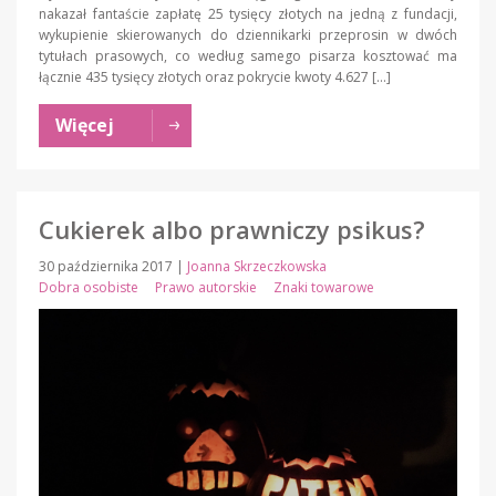
nakazał fantaście zapłatę 25 tysięcy złotych na jedną z fundacji,
wykupienie skierowanych do dziennikarki przeprosin w dwóch
tytułach prasowych, co według samego pisarza kosztować ma
łącznie 435 tysięcy złotych oraz pokrycie kwoty 4.627 […]
Więcej
Cukierek albo prawniczy psikus?
30 października 2017
|
Joanna Skrzeczkowska
Dobra osobiste
Prawo autorskie
Znaki towarowe