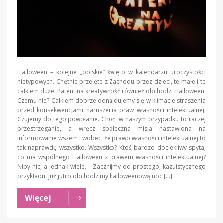
Halloween – kolejne „polskie” święto w kalendarzu uroczystości
nietypowych. Chętnie przejęte z Zachodu przez dzieci, te małe i te
całkiem duże. Patent na kreatywność również obchodzi Halloween.
Czemu nie? Całkiem dobrze odnajdujemy się w klimacie straszenia
przed konsekwencjami naruszenia praw własności intelektualnej.
Czujemy do tego powołanie. Choć, w naszym przypadku to raczej
przestrzeganie, a wręcz społeczna misja nastawiona na
informowanie wszem i wobec, że prawo własności intelektualnej to
tak naprawdę wszystko. Wszystko? Ktoś bardzo dociekliwy spyta,
co ma wspólnego Halloween z prawem własności intelektualnej?
Niby nic, a jednak wiele. Zacznijmy od prostego, kazuistycznego
przykładu. Już jutro obchodzimy halloweenową noc […]
Więcej