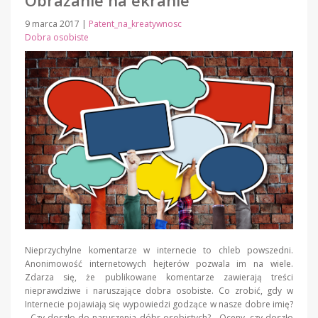
9 marca 2017
|
Patent_na_kreatywnosc
Dobra osobiste
Nieprzychylne komentarze w internecie to chleb powszedni.
Anonimowość internetowych hejterów pozwala im na wiele.
Zdarza się, że publikowane komentarze zawierają treści
nieprawdziwe i naruszające dobra osobiste. Co zrobić, gdy w
Internecie pojawiają się wypowiedzi godzące w nasze dobre imię?
Czy doszło do naruszenia dóbr osobistych? Oceny, czy doszło