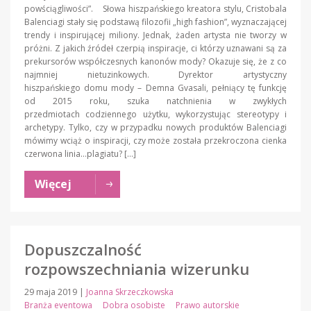
powściągliwości”. Słowa hiszpańskiego kreatora stylu, Cristobala
Balenciagi stały się podstawą filozofii „high fashion”, wyznaczającej
trendy i inspirującej miliony. Jednak, żaden artysta nie tworzy w
próżni. Z jakich źródeł czerpią inspiracje, ci którzy uznawani są za
prekursorów współczesnych kanonów mody? Okazuje się, że z co
najmniej nietuzinkowych. Dyrektor artystyczny
hiszpańskiego domu mody – Demna Gvasali, pełniący tę funkcję
od 2015 roku, szuka natchnienia w zwykłych
przedmiotach codziennego użytku, wykorzystując stereotypy i
archetypy. Tylko, czy w przypadku nowych produktów Balenciagi
mówimy wciąż o inspiracji, czy może została przekroczona cienka
czerwona linia…plagiatu? […]
Więcej
Dopuszczalność
rozpowszechniania wizerunku
29 maja 2019
|
Joanna Skrzeczkowska
Branża eventowa
Dobra osobiste
Prawo autorskie