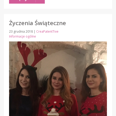
Życzenia Świąteczne
23 grudnia 2018
|
CreaPatentTive
Informacje ogólne