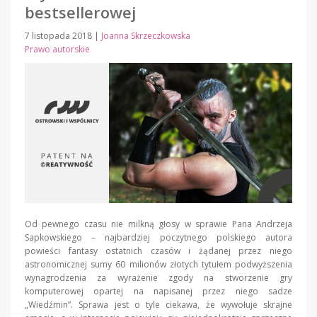
bestsellerowej
7 listopada 2018
|
Joanna Skrzeczkowska
Prawo autorskie
Od pewnego czasu nie milkną głosy w sprawie Pana Andrzeja
Sapkowskiego – najbardziej poczytnego polskiego autora
powieści fantasy ostatnich czasów i żądanej przez niego
astronomicznej sumy 60 milionów złotych tytułem podwyższenia
wynagrodzenia za wyrażenie zgody na stworzenie gry
komputerowej opartej na napisanej przez niego sadze
„Wiedźmin”. Sprawa jest o tyle ciekawa, że wywołuje skrajne