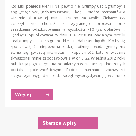
Kto lubi poniedziałki?[1] Na pewno nie Grumpy Cat („grumpy” z
ang. „zrzędliwy”, „naburmuszony”). Choć ulubieńca internautów o
wiecznie gburowatej mimice trudno zadowolić. Ciekawe czy
ucieszył się chociaż z wygranego procesu oraz
zasądzenia odszkodowania w wysokości 710 tys. dolarów? …
(Zdjęcie opublikowane w dniu 1.02.2018 na oficjalnym profilu
'realgrumpycat’ na Instgram) Nie…, nadal marudny 😉 Kto by się
spodziewał, że niepozorna kotka, dotknięta wadą genetyczna
stanie się gwiazdą internetu? Popularność kota o wiecznie
skwaszonej minie zapoczątkowała w dniu 22 września 2012 roku
publikacja jego zdjęcia na popularnym w Stanach Zjednoczonych
portalu społecznościowym Reddit. Internauci zachwyceni
nietypowym wyglądem kotki zaczęli wykorzystywać jej wizerunek
[…]
Więcej
Starsze wpisy