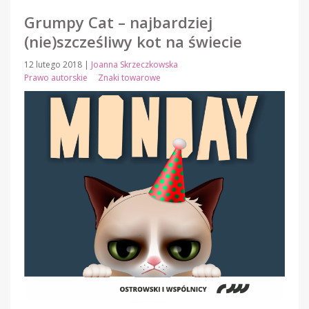
Grumpy Cat – najbardziej
(nie)szcześliwy kot na świecie
12 lutego 2018
|
Joanna Skrzeczkowska
Prawo autorskie
Znaki towarowe