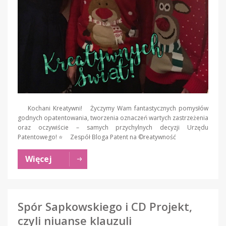
Kochani Kreatywni! Życzymy Wam fantastycznych pomysłów
godnych opatentowania, tworzenia oznaczeń wartych zastrzeżenia
oraz oczywiście – samych przychylnych decyzji Urzędu
Patentowego! ⭐️ Zespół Bloga Patent na ©reatywność
Więcej
Spór Sapkowskiego i CD Projekt,
czyli niuanse klauzuli