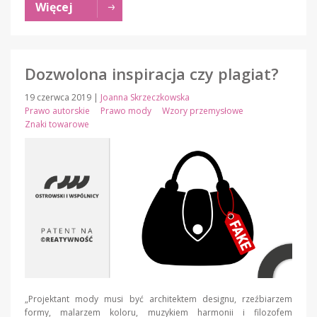
Więcej
Dozwolona inspiracja czy plagiat?
19 czerwca 2019
|
Joanna Skrzeczkowska
Prawo autorskie
Prawo mody
Wzory przemysłowe
Znaki towarowe
„Projektant mody musi być architektem designu, rzeźbiarzem
formy, malarzem koloru, muzykiem harmonii i filozofem