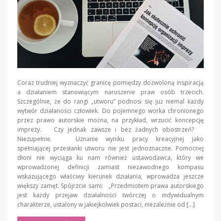
Coraz trudniej wyznaczyć granicę pomiędzy dozwoloną inspiracją
a działaniem stanowiącym naruszenie praw osób trzecich.
Szczególnie, że do rangi „utworu” podnosi się już niemal każdy
wytwór działaności człowiek. Do pojemnego worka chronionego
przez prawo autorskie można, na przykład, wrzucić koncepcję
imprezy. Czy jednak zawsze i bez żadnych obostrzeń?
Niezupełnie. Uznanie wyniku pracy kreacyjnej jako
spełniającej przesłanki utworu nie jest jednoznaczne. Pomocnej
dłoni nie wyciąga ku nam również ustawodawca, który we
wprowadzonej definicji zamiast niezawodnego kompasu
wskazującego właściwy kierunek działania, wprowadza jeszcze
większy zamęt. Spójrzcie sami: „Przedmiotem prawa autorskiego
jest każdy przejaw działalności twórczej o indywidualnym
charakterze, ustalony w jakiejkolwiek postaci, niezależnie od […]