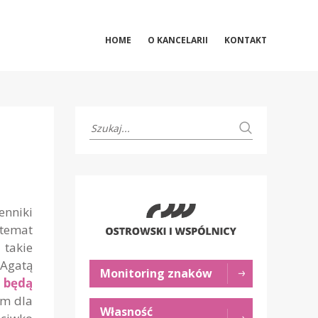
HOME
O KANCELARII
KONTAKT
enniki
 temat
 takie
 Agatą
Monitoring znaków
 będą
ym dla
Własność