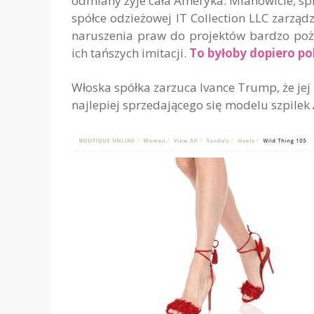
odmiany żyje cała Ameryka. Mianowicie, s
spółce odzieżowej IT Collection LLC zarzą
naruszenia praw do projektów bardzo po
ich tańszych imitacji.
To byłoby dopiero po
Włoska spółka zarzuca Ivance Trump, że jej
najlepiej sprzedającego się modelu szpilek