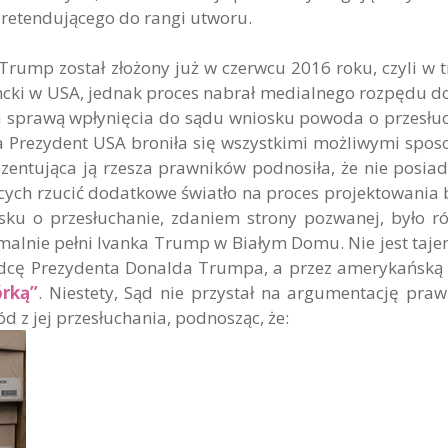
retendującego do rangi utworu.
rump został złożony już w czerwcu 2016 roku, czyli w t
encki w USA, jednak proces nabrał medialnego rozpędu d
a sprawą wpłynięcia do sądu wniosku powoda o przesłu
a Prezydent USA broniła się wszystkimi możliwymi spo
ezentująca ją rzesza prawników podnosiła, że nie posia
cych rzucić dodatkowe światło na proces projektowania
ku o przesłuchanie, zdaniem strony pozwanej, było r
malnie pełni Ivanka Trump w Białym Domu. Nie jest taje
adcę Prezydenta Donalda Trumpa, a przez amerykańską
órką”
. Niestety, Sąd nie przystał na argumentację pra
d z jej przesłuchania, podnosząc, że: