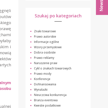
ęgnęli
Szukaj po kategoriach
utów
skiego
sprawę
Znaki towarowe
echami
Prawo autorskie
yłaby
Informacje ogólne
skim i
Wzory przemysłowe
nowią
Dobra osobiste
Prawo reklamy
jektów
Naruszenie praw
artych
Cykl o znakach towarowych
Prawo mody
Konferencje
alnym
Dofinansowania
posobu
Wynalazki
Nieuczciwa konkurencja
Branża eventowa
Kwestie podatkowe
ualnej