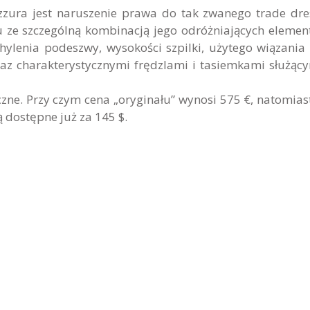
ura jest naruszenie prawa do tak zwanego trade dres
u ze szczególną kombinacją jego odróżniających eleme
chylenia podeszwy, wysokości szpilki, użytego wiązania
az charakterystycznymi frędzlami i tasiemkami służąc
czne. Przy czym cena „oryginału” wynosi 575 €, natomias
 dostępne już za 145 $.