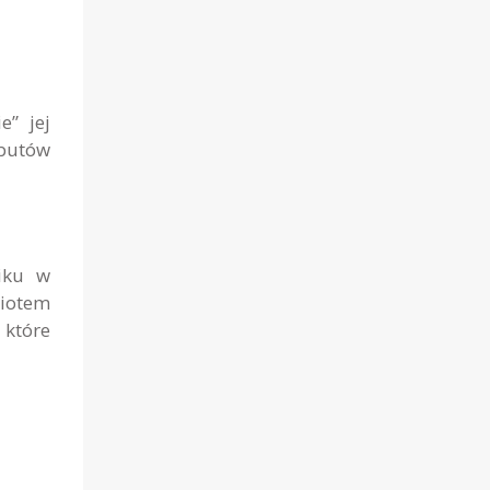
e” jej
butów
niku w
miotem
 które