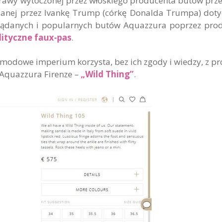
prawy wytoczonej przez włoskiego producenta butów prz
dzanej przez Ivankę Trump (córkę Donalda Trumpa) doty
żądanych i popularnych butów Aquazzura poprzez pro
lityczne faux-pas
.
 modowe imperium korzysta, bez ich zgody i wiedzy, z pr
 Aquazzura Firenze –
„Wild Thing”
.