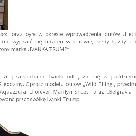
łki oraz była w okresie wprowadzenia butów „Hetti
dno wyprzeć się udziału w sprawie, kiedy każdy z 
trzony marką „IVANKA TRUMP”.
, że przesłuchanie Ivanki odbędzie się w paździer
ż 2 godziny. Oprócz modelu butów „Wild Thing”, przed
Aquazzura: „Forever Marilyn Shoes” oraz „Belgravia”,
owane przez spółkę Ivanki Trump.