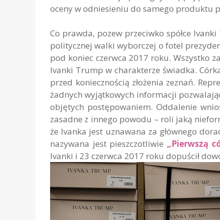
oceny w odniesieniu do samego produktu p
Co prawda, pozew przeciwko spółce Ivanki T
politycznej walki wyborczej o fotel prezyd
pod koniec czerwca 2017 roku. Wszystko z
Ivanki Trump w charakterze świadka. Córk
przed koniecznością złożenia zeznań. Repr
żadnych wyjątkowych informacji pozwalają
objętych postępowaniem. Oddalenie wnios
zasadne z innego powodu – roli jaką niefor
że Ivanka jest uznawana za głównego dor
nazywana jest pieszczotliwie
„Pierwszą c
Ivanki i 23 czerwca 2017 roku dopuścił dowó