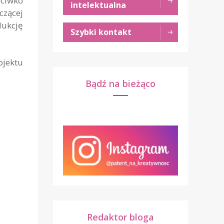
eciwko
intelektualna
czącej
dukcję
Szybki kontakt
ojektu
Bądź na bieżąco
Redaktor bloga