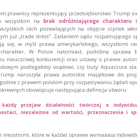
atem prawnicy reprezentujący przedsiębiorstwo Trump si
de wszystkim na
brak odróżniającego charakteru
b
wszystkich cech pozwalających na objęcie szpilek wło
m już „trade dress”. Zadaniem sądu rozpatrującego 
ają się, w myśl prawa amerykańskiego, wszystkimi c
 charakter. W Polsce natomiast, podobna sprawa b
u nieuczciwej konkurencji oraz ustawy o prawie autor
dowym podlegałoby osądowi, czy buty Aquazzura sta
 Trump naruszyła prawa autorskie majątkowe do pro
zgodnie z prawem polskim przy rozpatrywaniu żądań op
okrewnych obowiązuje następująca definicja utworu:
każdy przejaw działalności twórczej o indywidu
ostaci, niezależnie od wartości, przeznaczenia i s
i nieostrymi, które w każdej sprawie wymagają indywid