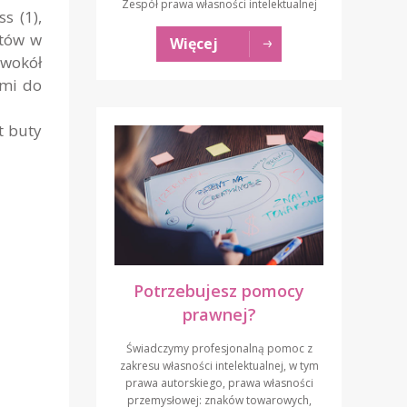
Zespół prawa własności intelektualnej
s (1),
ntów w
Więcej
 wokół
ymi do
t buty
Potrzebujesz pomocy
prawnej?
Świadczymy profesjonalną pomoc z
zakresu własności intelektualnej, w tym
prawa autorskiego, prawa własności
przemysłowej: znaków towarowych,