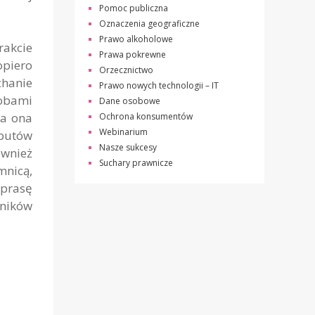
Pomoc publiczna
Oznaczenia geograficzne
Prawo alkoholowe
rakcie
Prawa pokrewne
opiero
Orzecznictwo
chanie
Prawo nowych technologii – IT
sobami
Dane osobowe
da ona
Ochrona konsumentów
Webinarium
 butów
Nasze sukcesy
ównież
Suchary prawnicze
mnicą,
 prasę
wników