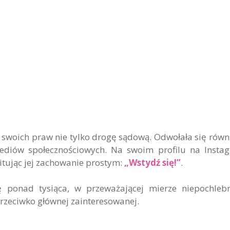
swoich praw nie tylko drogę sądową. Odwołała się równ
ediów społecznościowych. Na swoim profilu na Insta
itując jej zachowanie prostym:
„Wstydź się!”
.
ę ponad tysiąca, w przeważającej mierze niepochleb
zeciwko głównej zainteresowanej.