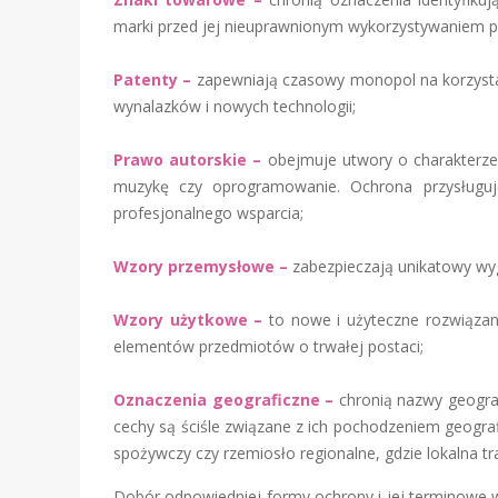
marki przed jej nieuprawnionym wykorzystywaniem pr
Patenty –
zapewniają czasowy monopol na korzysta
wynalazków i nowych technologii;
Prawo autorskie –
obejmuje utwory o charakterze 
muzykę czy oprogramowanie. Ochrona przysługu
profesjonalnego wsparcia;
Wzory przemysłowe –
zabezpieczają unikatowy wyg
Wzory użytkowe –
to nowe i użyteczne rozwiązani
elementów przedmiotów o trwałej postaci;
Oznaczenia geograficzne –
chronią nazwy geogra
cechy są ściśle związane z ich pochodzeniem geograf
spożywczy czy rzemiosło regionalne, gdzie lokalna tr
Dobór odpowiedniej formy ochrony i jej terminowe wd