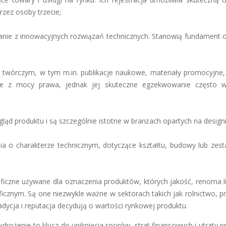
zez osoby trzecie;
nie z innowacyjnych rozwiązań technicznych. Stanowią fundament 
twórczym, w tym m.in. publikacje naukowe, materiały promocyjne, g
je z mocy prawa, jednak jej skuteczne egzekwowanie często 
ląd produktu i są szczególnie istotne w branżach opartych na designi
a o charakterze technicznym, dotyczące kształtu, budowy lub zest
ficzne używane dla oznaczenia produktów, których jakość, renoma l
icznym. Są one niezwykle ważne w sektorach takich jak rolnictwo, p
adycja i reputacja decydują o wartości rynkowej produktu.
rożenie to klucz do uniknięcia sporów, strat finansowych i utraty p