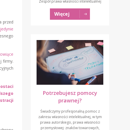
Zespół prawa własności intelektualnej
Więcej
a przed
jedynie
zesnego
nowiące
 firmy.
cyjnych
ostaci
Potrzebujesz pomocy
lszego
prawnej?
stracji
Świadczymy profesjonalną pomoc z
zakresu własności intelektualnej, w tym
prawa autorskiego, prawa własności
przemysłowej: znaków towarowych,
ochronę