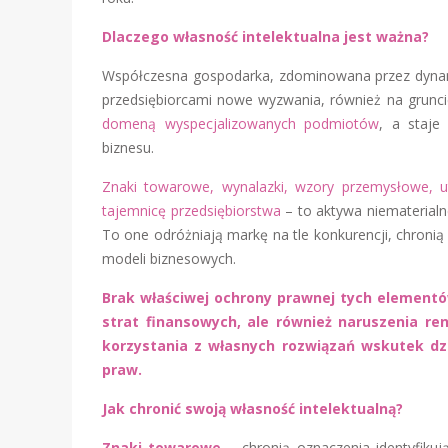
Dlaczego własność intelektualna jest ważna?
Współczesna gospodarka, zdominowana przez dynamicz
przedsiębiorcami nowe wyzwania, również na grun
domeną wyspecjalizowanych podmiotów
, a staje
biznesu.
Znaki towarowe, wynalazki, wzory przemysłowe, u
tajemnicę przedsiębiorstwa
– to aktywa niematerialne
To one odróżniają markę na tle konkurencji, chron
modeli biznesowych.
Brak właściwej ochrony prawnej tych elementó
strat finansowych, ale również naruszenia re
korzystania z własnych rozwiązań wskutek dzia
praw.
Jak chronić swoją własność intelektualną?
Znaki towarowe –
chronią oznaczenia identyfikuj