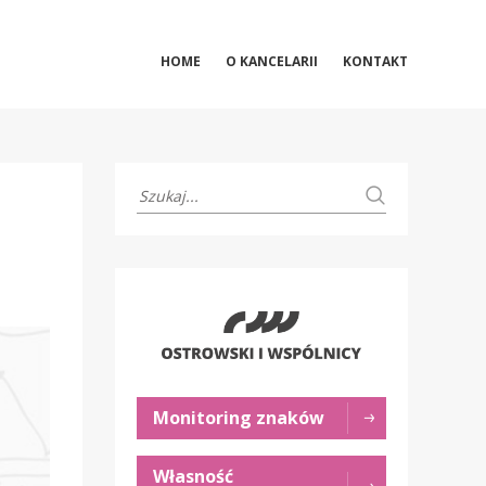
HOME
O KANCELARII
KONTAKT
Monitoring znaków
Własność