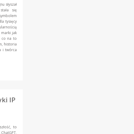
nu słyszał
tała się
ymbolem
la tysięcy
ularnością
 marki jak
I co na to
, historia
a i twórca
ki IP
szłość, to
k ChatGPT,