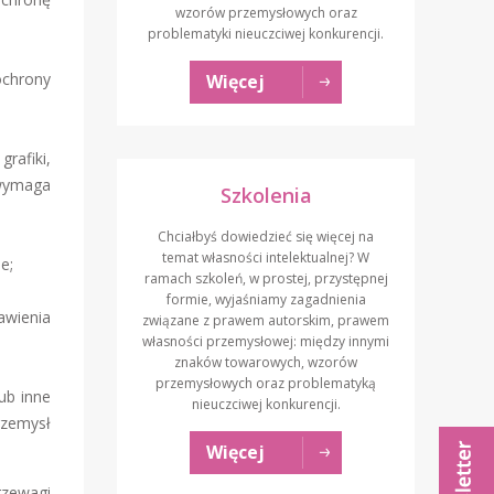
wzorów przemysłowych oraz
problematyki nieuczciwej konkurencji.
ochrony
Więcej
rafiki,
wymaga
Szkolenia
Chciałbyś dowiedzieć się więcej na
temat własności intelektualnej? W
e;
ramach szkoleń, w prostej, przystępnej
formie, wyjaśniamy zagadnienia
awienia
związane z prawem autorskim, prawem
własności przemysłowej: między innymi
znaków towarowych, wzorów
przemysłowych oraz problematyką
ub inne
nieuczciwej konkurencji.
rzemysł
Więcej
rzewagi