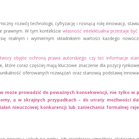
ny rozwój technologii, cyfryzację i rosnącą rolę innowacji, stawi
cie prawnym. W tym kontekście
własność intelektualna przestaje być 
 się realnym i wymiernym składnikiem wartości każdego nowoc
twory objęte ochroną prawa autorskiego czy też informacje sta
, które coraz częściej mają kluczowe znaczenie dla pozycji rynkowej
ią unikalność oferowanych rozwiązań oraz stanowią podstawę innowa
w może prowadzić do poważnych konsekwencji, nie tylko w p
nomy, a w skrajnych przypadkach – do utraty możliwości da
łań nieuczciwej konkurencji lub zaniechania formalnej reje
ące towary i usługi na rynku. Ich rejestracja umożliwia skuteczną 