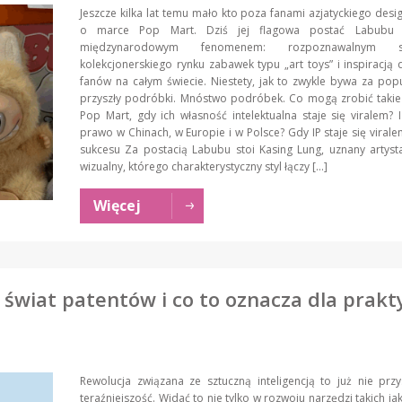
Jeszcze kilka lat temu mało kto poza fanami azjatyckiego desig
o marce Pop Mart. Dziś jej flagowa postać Labubu s
międzynarodowym fenomenem: rozpoznawalnym s
kolekcjonerskiego rynku zabawek typu „art toys” i inspiracją d
fanów na całym świecie. Niestety, jak to zwykle bywa za pop
przyszły podróbki. Mnóstwo podróbek. Co mogą zrobić takie
Pop Mart, gdy ich własność intelektualna staje się viralem? 
prawo w Chinach, w Europie i w Polsce? Gdy IP staje się viralem
sukcesu Za postacią Labubu stoi Kasing Lung, uznany artyst
wizualny, którego charakterystyczny styl łączy […]
Więcej
 świat patentów i co to oznacza dla prakty
Rewolucja związana ze sztuczną inteligencją to już nie przy
teraźniejszość. Widać to nie tylko w rozwoju narzędzi takich ja