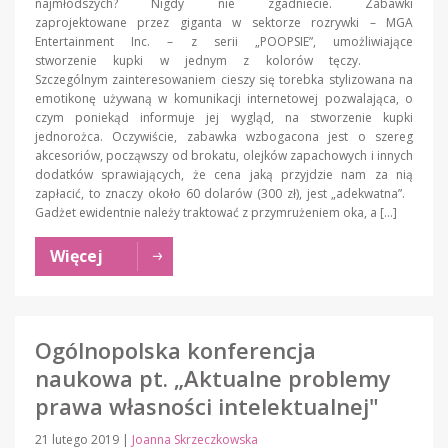
najmłodszych? Nigdy nie zgadniecie. Zabawki
zaprojektowane przez giganta w sektorze rozrywki – MGA
Entertainment Inc. – z serii „POOPSIE”, umożliwiające
stworzenie kupki w jednym z kolorów tęczy.
Szczególnym zainteresowaniem cieszy się torebka stylizowana na
emotikonę używaną w komunikacji internetowej pozwalająca, o
czym poniekąd informuje jej wygląd, na stworzenie kupki
jednorożca. Oczywiście, zabawka wzbogacona jest o szereg
akcesoriów, począwszy od brokatu, olejków zapachowych i innych
dodatków sprawiających, że cena jaką przyjdzie nam za nią
zapłacić, to znaczy około 60 dolarów (300 zł), jest „adekwatna”.
Gadżet ewidentnie należy traktować z przymrużeniem oka, a […]
Więcej
Ogólnopolska konferencja
naukowa pt. „Aktualne problemy
prawa własności intelektualnej"
21 lutego 2019
|
Joanna Skrzeczkowska