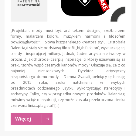
„Projektant mody musi być architektem designu, rzeźbiarzem
formy, malarzem koloru, muzykiem harmonii i filozofem
powściągliwości”. Słowa hiszpańskiego kreatora stylu, Cristobala
Balenciagi stały się podstawą filozofii „high fashion”, wyznaczającej
trendy i inspirującej miliony. Jednak, żaden artysta nie tworzy w
próżni. Z jakich źródeł czerpią inspiracje, ci którzy uznawani są za
prekursorów współczesnych kanonów mody? Okazuje się, że z co
najmniej nietuzinkowych. Dyrektor artystyczny
hiszpańskiego domu mody – Demna Gvasali, pełniący tę funkcję
od 2015 roku, szuka natchnienia w zwykłych
przedmiotach codziennego użytku, wykorzystując stereotypy i
archetypy. Tylko, czy w przypadku nowych produktów Balenciagi
mówimy wciąż o inspiracji, czy może została przekroczona cienka
czerwona linia…plagiatu? […]
Więcej