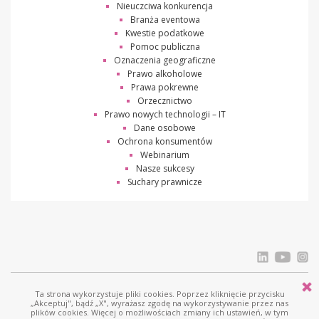
Nieuczciwa konkurencja
Branża eventowa
Kwestie podatkowe
Pomoc publiczna
Oznaczenia geograficzne
Prawo alkoholowe
Prawa pokrewne
Orzecznictwo
Prawo nowych technologii – IT
Dane osobowe
Ochrona konsumentów
Webinarium
Nasze sukcesy
Suchary prawnicze
Ta strona wykorzystuje pliki cookies. Poprzez kliknięcie przycisku
© Ostrowski i Wspólnicy |
www.ostrowski.legal
| Wszystkie prawa zastrzeżone
„Akceptuj", bądź „X", wyrażasz zgodę na wykorzystywanie przez nas
plików cookies. Więcej o możliwościach zmiany ich ustawień, w tym
Licznik odwiedziń: 837254