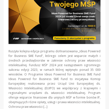
Ruszyła kolejna edycja programu dofinansowania „Ideas Powered
for Business SME Fund”, którego celem jest wsparcie małych i
średnich przedsiębiorstw w zakresie ochrony praw własności
intelektualnej. Fundusz MŚP 2024 jest następstwem ogromnego
sukcesu edycji 2023, w ramach której wpłynęło ponad 35 000
wniosków. O Programie Ideas Powered for Business SME Fund
Ideas Powered for Business SME Fund to inicjatywa Komisji
Europejskiej realizowana przez Urząd Unii Europejskiej ds.
Własności Intelektualnej (EUIPO) we współpracy z krajowymi i
regionalnymi urzędami ds. własności intelektualnej. Program
oferuje wsparcie finansowe dla unijnych MŚP w formie bonów IP,
obejmujących różne opłaty, usługi i prawa własności intelektualnej.
Ochrona praw własności […]