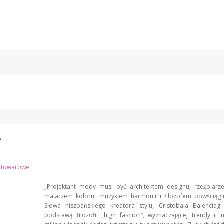
?
i towarowe
„Projektant mody musi być architektem designu, rzeźbiarz
malarzem koloru, muzykiem harmonii i filozofem powściąg
Słowa hiszpańskiego kreatora stylu, Cristobala Balenciagi
podstawą filozofii „high fashion”, wyznaczającej trendy i in