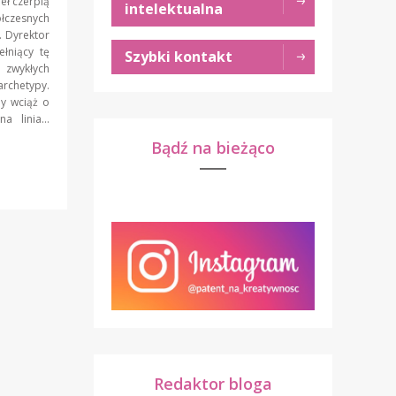
deł czerpią
intelektualna
łczesnych
. Dyrektor
łniący tę
Szybki kontakt
wykłych
archetypy.
y wciąż o
na linia…
Bądź na bieżąco
Redaktor bloga