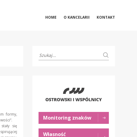
HOME
O KANCELARII
KONTAKT
em formy,
Monitoring znaków
liwości”.
 stały się
spirującej
Własność