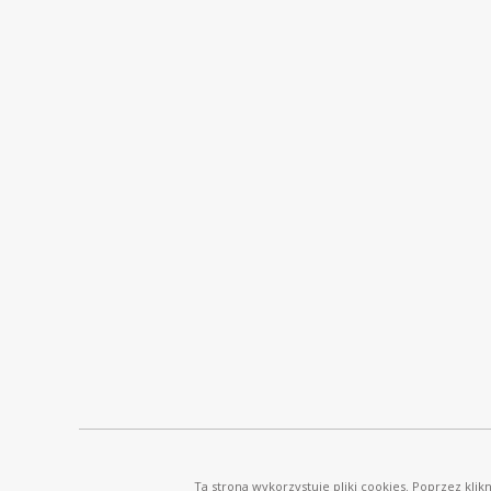
© Ostrowski i Wspólnicy |
www.ostrowski.legal
| Wszystkie prawa zastrzeżone
Ta strona wykorzystuje pliki cookies. Poprzez kli