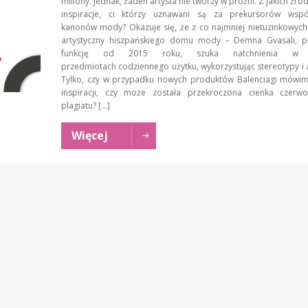
miliony. Jednak, żaden artysta nie tworzy w próżni. Z jakich źró
inspiracje, ci którzy uznawani są za prekursorów wspó
kanonów mody? Okazuje się, że z co najmniej nietuzinkowych
artystyczny hiszpańskiego domu mody – Demna Gvasali, pe
funkcję od 2015 roku, szuka natchnienia w z
przedmiotach codziennego użytku, wykorzystując stereotypy i 
Tylko, czy w przypadku nowych produktów Balenciagi mówim
inspiracji, czy może została przekroczona cienka czerwo
plagiatu? […]
Więcej