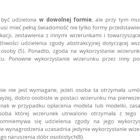
 być udzielona
w dowolnej formie
, ale przy tym mu
usi mieć pełną świadomość nie tylko formy przedstawien
kacji, zestawienia z innymi wizerunkami i towarzyszące
żliwości udzielenia zgody abstrakcyjnej dotyczącej wsz
osoby (5). Ponadto, zgoda na wykorzystanie wizerunk
tu. Ponowne wykorzystanie wizerunku przez inny po
ie nie jest wymagane, jeżeli osoba ta otrzymała um
wyżej, dobro osobiste w postaci wizerunku ma pierwsz
dnak w przypadku opłacenia modela lub modelki, zas
soba której wizerunek utrwalono otrzymała z tego 
omniemywa się udzielenia zgody na jego wykorzyst
ie wynagrodzenia uzasadnia jedynie wykorzystanie wiz
go naruszenia dóbr osobistych(8).