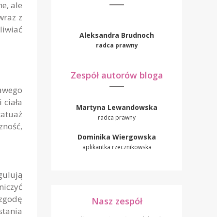
e, ale
wraz z
liwiać
Aleksandra Brudnoch
radca prawny
Zespół autorów bloga
kawego
 ciała
Martyna Lewandowska
tatuaż
radca prawny
zność,
Dominika Wiergowska
aplikantka rzecznikowska
gulują
niczyć
 zgodę
Nasz zespół
stania