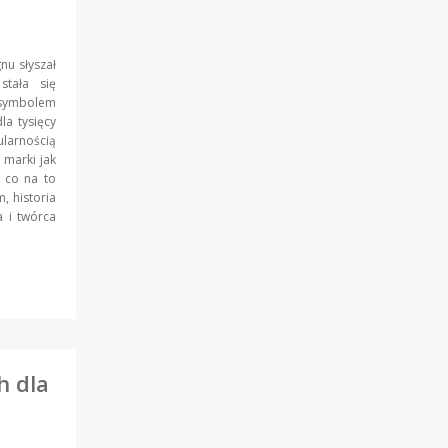
nu słyszał
tała się
ymbolem
la tysięcy
ularnością
 marki jak
I co na to
, historia
a i twórca
h dla