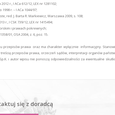
012 r., I ACa 612/12, LEX nr 1281102;
1998 r. – I ACa 1044/97;
iste, red. J. Barta R. Markiewicz, Warszawa 2009, s. 108;
3 r., I CSK 739/12, LEX nr 1415494;
autorskim i prawach pokrewnych;
358/01, OSA 2004, z. 6, poz. 15.
niu przepisów prawa oraz ma charakter wyłącznie informacyjny. Stanow
treścią przepisów prawa, orzeczeń sądów, interpretacji organów państ
 Sp.K. i autor wpisu nie ponoszą odpowiedzialności za ewentualne skutki
aktuj się z doradcą