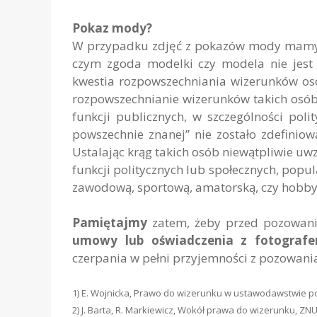
Pokaz mody?
W przypadku zdjęć z pokazów mody mamy na
czym zgoda modelki czy modela nie jes
kwestia rozpowszechniania wizerunków o
rozpowszechnianie wizerunków takich osób,
funkcji publicznych, w szczególności poli
powszechnie znanej” nie zostało zdefiniow
Ustalając krąg takich osób niewątpliwie uw
funkcji politycznych lub społecznych, pop
zawodową, sportową, amatorską, czy hobby
Pamiętajmy
zatem, żeby przed pozowani
umowy lub oświadczenia z fotograf
czerpania w pełni przyjemności z pozowan
1) E. Wojnicka, Prawo do wizerunku w ustawodawstwie pols
2) J. Barta, R. Markiewicz, Wokół prawa do wizerunku, ZNUJ