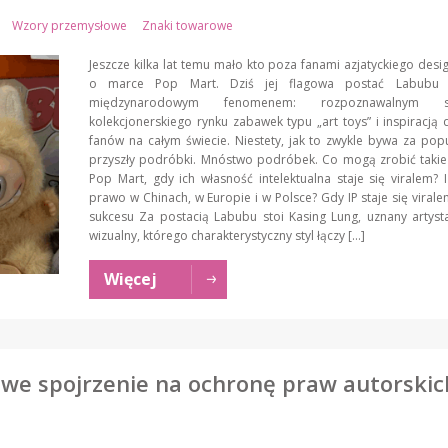
Wzory przemysłowe
Znaki towarowe
Jeszcze kilka lat temu mało kto poza fanami azjatyckiego desig
o marce Pop Mart. Dziś jej flagowa postać Labubu s
międzynarodowym fenomenem: rozpoznawalnym s
kolekcjonerskiego rynku zabawek typu „art toys” i inspiracją d
fanów na całym świecie. Niestety, jak to zwykle bywa za pop
przyszły podróbki. Mnóstwo podróbek. Co mogą zrobić takie
Pop Mart, gdy ich własność intelektualna staje się viralem? 
prawo w Chinach, w Europie i w Polsce? Gdy IP staje się viralem
sukcesu Za postacią Labubu stoi Kasing Lung, uznany artyst
wizualny, którego charakterystyczny styl łączy […]
Więcej
 Nowe spojrzenie na ochronę praw autorskic