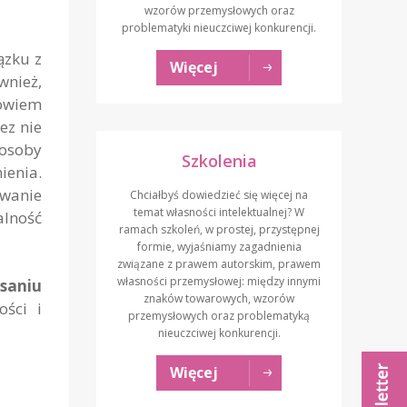
wzorów przemysłowych oraz
problematyki nieuczciwej konkurencji.
ązku z
Więcej
wnież,
bowiem
ez nie
„osoby
Szkolenia
ienia.
owanie
Chciałbyś dowiedzieć się więcej na
temat własności intelektualnej? W
alność
ramach szkoleń, w prostej, przystępnej
formie, wyjaśniamy zagadnienia
związane z prawem autorskim, prawem
własności przemysłowej: między innymi
saniu
znaków towarowych, wzorów
ości i
przemysłowych oraz problematyką
nieuczciwej konkurencji.
Więcej