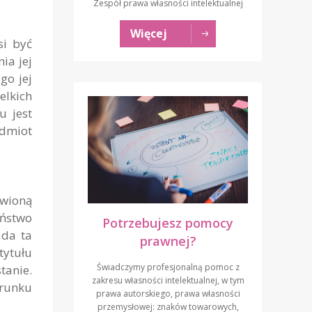
Zespół prawa własności intelektualnej
Więcej
si być
ia jej
go jej
elkich
u jest
dmiot
ówioną
eństwo
Potrzebujesz pomocy
ada ta
prawnej?
tytułu
Świadczymy profesjonalną pomoc z
anie.
zakresu własności intelektualnej, w tym
erunku
prawa autorskiego, prawa własności
przemysłowej: znaków towarowych,