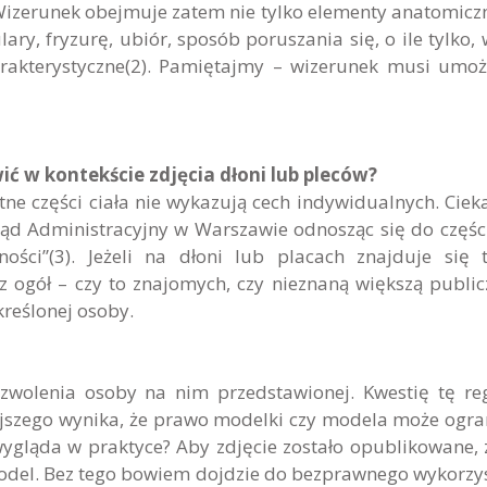
 Wizerunek obejmuje zatem nie tylko elementy anatomiczn
ary, fryzurę, ubiór, sposób poruszania się, o ile tylko, 
arakterystyczne(2). Pamiętajmy – wizerunek musi umoż
 w kontekście zdjęcia dłoni lub pleców?
retne części ciała nie wykazują cech indywidualnych. Cie
d Administracyjny w Warszawie odnosząc się do części
ości”(3). Jeżeli na dłoni lub placach znajduje się 
z ogół – czy to znajomych, czy nieznaną większą public
reślonej osoby.
wolenia osoby na nim przedstawionej. Kwestię tę re
ejszego wynika, że prawo modelki czy modela może ogra
wygląda w praktyce? Aby zdjęcie zostało opublikowane,
odel. Bez tego bowiem dojdzie do bezprawnego wykorzy