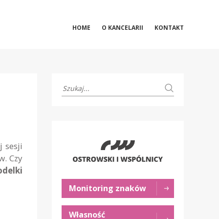
HOME
O KANCELARII
KONTAKT
j sesji
w. Czy
odelki
Monitoring znaków
Własność