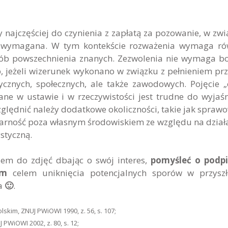
jczęściej do czynienia z zapłatą za pozowanie, w zwi
t wymagana. W tym kontekście rozważenia wymaga ró
sób powszechnienia znanych. Zezwolenia nie wymaga 
 jeżeli wizerunek wykonano w związku z pełnieniem prz
tycznych, społecznych, ale także zawodowych. Pojęcie 
ane w ustawie i w rzeczywistości jest trudne do wyjaśn
zględnić należy dodatkowe okoliczności, takie jak spraw
ularność poza własnym środowiskiem ze względu na dział
styczną.
em do zdjęć dbając o swój interes,
pomyśleć o podpi
em
celem uniknięcia potencjalnych sporów w przyszł
ia
🙂
.
kim, ZNUJ PWiOWI 1990, z. 56, s. 107;
 PWiOWI 2002, z. 80, s. 12;