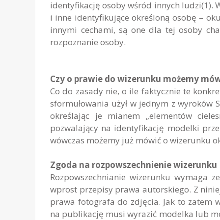
identyfikację osoby wśród innyc
h ludzi(1).
i inne identyfikujące określoną osobę – okul
innymi cechami, są one dla tej osoby ch
rozpoznanie osoby.
Czy o prawie do wizerunku możemy mówić
Co do zasady nie, o ile faktycznie te konk
sformułowania użył w jednym z wyroków Są
określając je mianem „elementów cielesn
pozwalający na identyfikację modelki prze
wówczas możemy już mówić o wizerunku ok
Zgoda na rozpowszechnienie wizerunku
Rozpowszechnianie wizerunku wymaga zez
wprost przepisy prawa autorskiego. Z nini
prawa fotografa do zdjęcia. Jak to zatem 
na publikację musi wyrazić modelka lub m