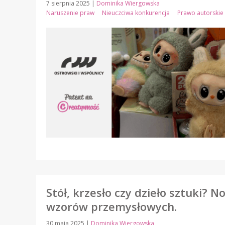
7 sierpnia 2025
|
Dominika Wiergowska
Naruszenie praw
Nieuczciwa konkurencja
Prawo autorskie
Stół, krzesło czy dzieło sztuki?
wzorów przemysłowych.
30 maja 2025
|
Dominika Wiergowska