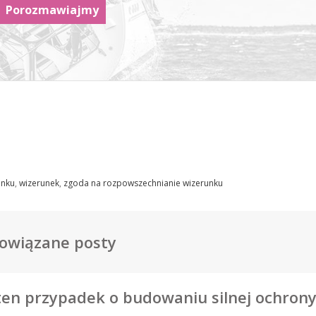
Porozmawiajmy
unku
,
wizerunek
,
zgoda na rozpowszechnianie wizerunku
owiązane posty
ten przypadek o budowaniu silnej ochrony