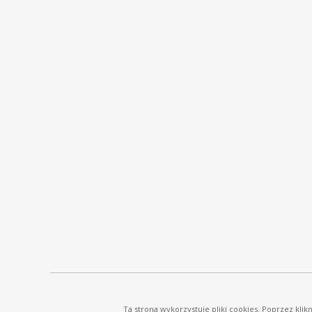
© Ostrowski i Wspólnicy |
www.ostrowski.legal
| Wszystkie prawa zastrzeżone
Ta strona wykorzystuje pliki cookies. Poprzez kli