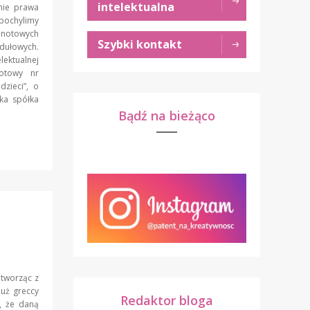
intelektualna
nie prawa
 pochylimy
lnotowych
Szybki kontakt
odułowych.
lektualnej
otowy nr
zieci”, o
ka spółka
Bądź na bieżąco
 tworząc z
Już greccy
Redaktor bloga
, że daną