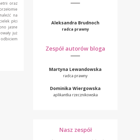
trii oraz
 przełomie
naleźć na
ielek płci
Aleksandra Brudnoch
iono jasne
radca prawny
owały już
 odbiciem
Zespół autorów bloga
Martyna Lewandowska
radca prawny
Dominika Wiergowska
aplikantka rzecznikowska
Nasz zespół