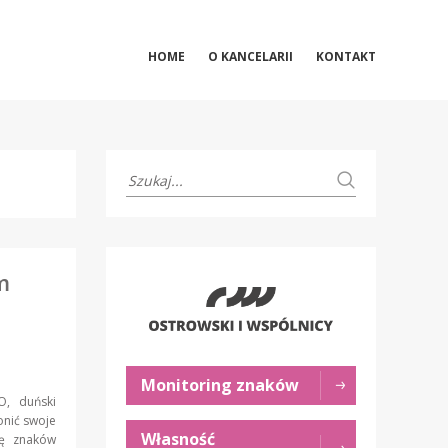
HOME
O KANCELARII
KONTAKT
m
Monitoring znaków
O, duński
onić swoje
Własność
ję znaków