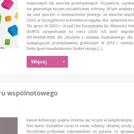
towarowych lub wzorów przemysłowych. Oczywiście, uzyska
nie gwarantuje niczym niezakłóconej ochrony. W tym artykule
się nad sporem o unieważnienie jednego ze wzorów wspó
LEGO, w szczególności w kontekście wyjątku dot. systemów m
Tło sporu W 2020 r. Urząd Unii Europejskiej ds. Własności Inte
(EUIPO) zarejestrował na rzecz LEGO A/S wzór wspóln
001664368-0006 dla „klocków z zestawu budowlanego dla d
następującym przedstawieniu graficznym: W 2016 r. niemiec
Delta Sport Handelskontor GmbH złożyła […]
Więcej
oru wspólnotowego
Kanon kobiecego piękna zmienia się niczym w kalejdoskopie,
ferii barw i kształtów coraz to nowe odsłony idealnej urody. 
filozofowie próbowali odpowiedzieć na pytanie, co sprawia