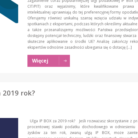
zagadnienie coraz popularniejszej ulgi podatkowej IP Box 
CIT/PIT) oraz wyjaśnimy, które kwalifikowane prawa 
intelektualnej uprawniają do tej preferencyjnej formy opod
Oferujemy również unikalną szansę wzięcia udziału w indyw
spotkaniach z ekspertami, podczas których określimy aktualne
a także przeanalizujemy możliwości Państwa przedsiębior
dostępny potencjał techniczny, ludzki oraz finansowy stwarza
skuteczne aplikowanie o środki UE? Analizę zakończy rek
ekspertów odnośnie zasadności ubiegania się o dotację […]
Więcej
a 2019 rok?
Ulga IP BOX za 2019 rok? Jeśli rozważasz skorzystanie z p
procentowej stawki podatku dochodowego w odniesieniu 
zysków za ten rok, zwaną ulgą IP BOX, może zainter