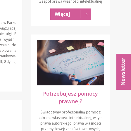
Zespół prawa własności intelektualnej
Więcej
ie w Parku
iązującej
ie ulgi IP
 wyjaśni,
awniają do
tkowania
aukowo-
I, Gdynia,
Potrzebujesz pomocy
prawnej?
Świadczymy profesjonalną pomoc z
zakresu własności intelektualnej, w tym
prawa autorskiego, prawa własności
przemysłowej: znaków towarowych,