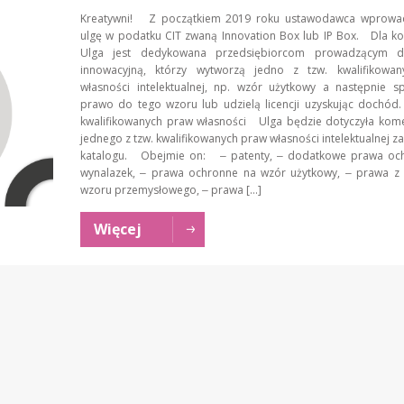
Kreatywni! Z początkiem 2019 roku ustawodawca wprow
ulgę w podatku CIT zwaną Innovation Box lub IP Box. Dla k
Ulga jest dedykowana przedsiębiorcom prowadzącym dz
innowacyjną, którzy wytworzą jedno z tzw. kwalifikowa
własności intelektualnej, np. wzór użytkowy a następnie s
prawo do tego wzoru lub udzielą licencji uzyskując dochód
kwalifikowanych praw własności Ulga będzie dotyczyła komer
jednego z tzw. kwalifikowanych praw własności intelektualnej z
katalogu. Obejmie on: ‒ patenty, ‒ dodatkowe prawa oc
wynalazek, ‒ prawa ochronne na wzór użytkowy, ‒ prawa z r
wzoru przemysłowego, ‒ prawa […]
Więcej