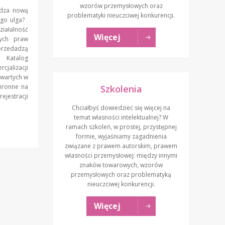
wzorów przemysłowych oraz
adza nową
problematyki nieuczciwej konkurencji.
ogo ulga?
iałalność
Więcej
nych praw
przedadzą
. Katalog
cjalizacji
awartych w
hronne na
Szkolenia
ejestracji
Chciałbyś dowiedzieć się więcej na
temat własności intelektualnej? W
ramach szkoleń, w prostej, przystępnej
formie, wyjaśniamy zagadnienia
związane z prawem autorskim, prawem
własności przemysłowej: między innymi
znaków towarowych, wzorów
przemysłowych oraz problematyką
nieuczciwej konkurencji.
Więcej