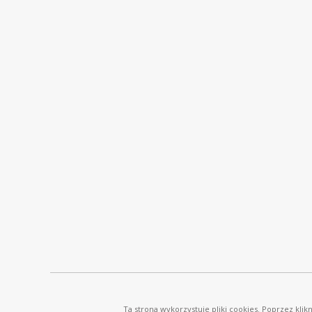
© Ostrowski i Wspólnicy |
www.ostrowski.legal
| Wszystkie prawa zastrzeżone
Ta strona wykorzystuje pliki cookies. Poprzez kli