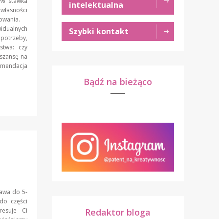
(5% stawka
intelektualna
własności
atkowania.
idualnych
Szybki kontakt
 potrzeby,
stwa: czy
 szansę na
omendacja
Bądź na bieżąco
rawa do 5-
do części
Redaktor bloga
esuje Ci