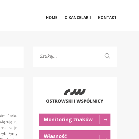
HOME
O KANCELARII
KONTAKT
kim Parku
Monitoring znaków
iązującej
realizacje
rzybliżymy
Własność