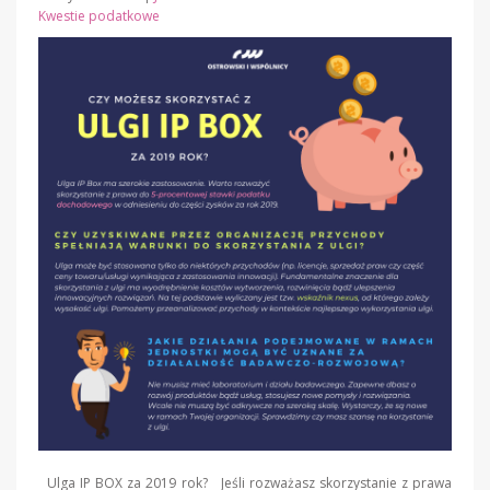
Kwestie podatkowe
Ulga IP BOX za 2019 rok? Jeśli rozważasz skorzystanie z prawa