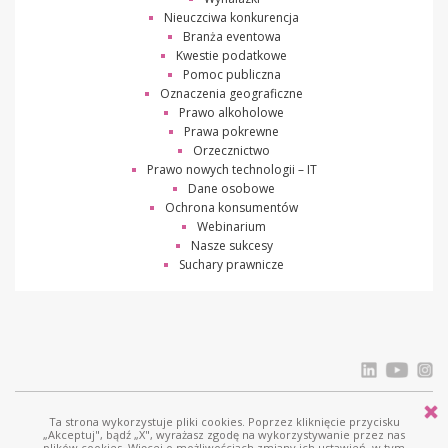
Nieuczciwa konkurencja
Branża eventowa
Kwestie podatkowe
Pomoc publiczna
Oznaczenia geograficzne
Prawo alkoholowe
Prawa pokrewne
Orzecznictwo
Prawo nowych technologii – IT
Dane osobowe
Ochrona konsumentów
Webinarium
Nasze sukcesy
Suchary prawnicze
Ta strona wykorzystuje pliki cookies. Poprzez kliknięcie przycisku
© Ostrowski i Wspólnicy |
www.ostrowski.legal
| Wszystkie prawa zastrzeżone
„Akceptuj", bądź „X", wyrażasz zgodę na wykorzystywanie przez nas
plików cookies. Więcej o możliwościach zmiany ich ustawień, w tym