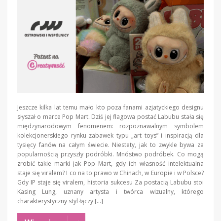
Jeszcze kilka lat temu mało kto poza fanami azjatyckiego designu
słyszał o marce Pop Mart. Dziś jej flagowa postać Labubu stała się
międzynarodowym fenomenem: rozpoznawalnym symbolem
kolekcjonerskiego rynku zabawek typu „art toys” i inspiracją dla
tysięcy fanów na całym świecie. Niestety, jak to zwykle bywa za
popularnością przyszły podróbki. Mnóstwo podróbek. Co mogą
zrobić takie marki jak Pop Mart, gdy ich własność intelektualna
staje się viralem? I co na to prawo w Chinach, w Europie i w Polsce?
Gdy IP staje się viralem, historia sukcesu Za postacią Labubu stoi
Kasing Lung, uznany artysta i twórca wizualny, którego
charakterystyczny styl łączy […]