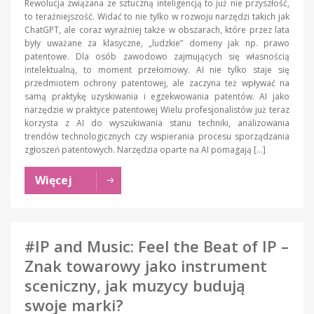
Rewolucja związana ze sztuczną inteligencją to już nie przyszłość,
to teraźniejszość. Widać to nie tylko w rozwoju narzędzi takich jak
ChatGPT, ale coraz wyraźniej także w obszarach, które przez lata
były uważane za klasyczne, „ludzkie” domeny jak np. prawo
patentowe. Dla osób zawodowo zajmujących się własnością
intelektualną, to moment przełomowy. AI nie tylko staje się
przedmiotem ochrony patentowej, ale zaczyna też wpływać na
samą praktykę uzyskiwania i egzekwowania patentów. AI jako
narzędzie w praktyce patentowej Wielu profesjonalistów już teraz
korzysta z AI do wyszukiwania stanu techniki, analizowania
trendów technologicznych czy wspierania procesu sporządzania
zgłoszeń patentowych. Narzędzia oparte na AI pomagają […]
Więcej
#IP and Music: Feel the Beat of IP –
Znak towarowy jako instrument
sceniczny, jak muzycy budują
swoje marki?