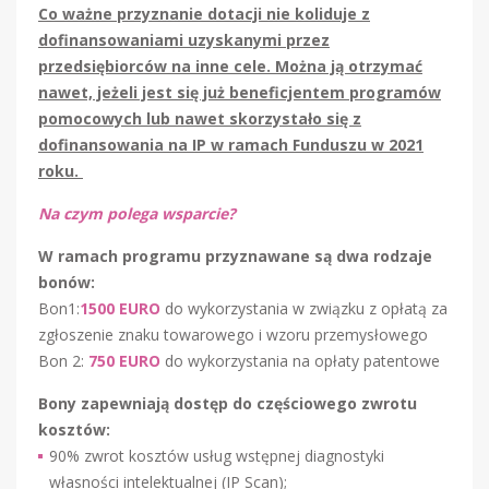
Co ważne przyznanie dotacji nie koliduje z
dofinansowaniami uzyskanymi przez
przedsiębiorców na inne cele. Można ją otrzymać
nawet, jeżeli jest się już beneficjentem programów
pomocowych lub nawet skorzystało się z
dofinansowania na IP w ramach Funduszu w 2021
roku.
Na czym polega wsparcie?
W ramach programu przyznawane są dwa rodzaje
bonów:
Bon1:
1500 EURO
do wykorzystania w związku z opłatą za
zgłoszenie znaku towarowego i wzoru przemysłowego
Bon 2:
750 EURO
do wykorzystania na opłaty patentowe
Bony zapewniają dostęp do częściowego zwrotu
kosztów:
90% zwrot kosztów usług wstępnej diagnostyki
własności intelektualnej (IP Scan);